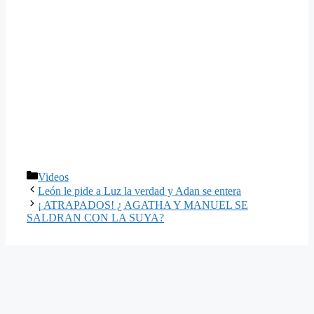
Categorías
Videos
León le pide a Luz la verdad y Adan se entera
¡ ATRAPADOS! ¿ AGATHA Y MANUEL SE
SALDRAN CON LA SUYA?