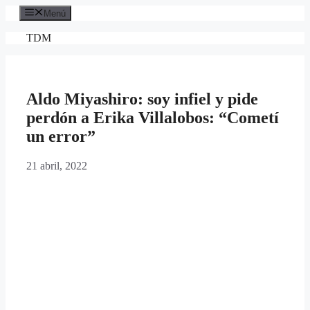
Saltar
Menú
al
contenido
TDM
Aldo Miyashiro: soy infiel y pide
perdón a Erika Villalobos: “Cometí
un error”
21 abril, 2022