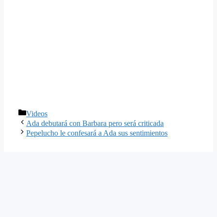
Categorías
Videos
Ada debutará con Barbara pero será criticada
Pepelucho le confesará a Ada sus sentimientos