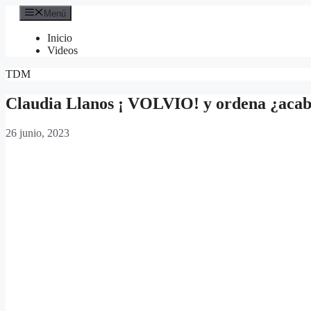
Saltar
Menú
al
contenido
Inicio
Videos
TDM
Claudia Llanos ¡ VOLVIO! y ordena ¿aca
26 junio, 2023