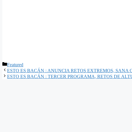
Categorías
Featured
ESTO ES BACÁN : ANUNCIA RETOS EXTREMOS, SANA
ESTO ES BACÁN : TERCER PROGRAMA, RETOS DE ALT