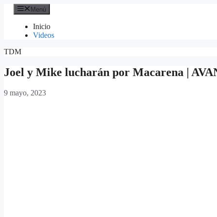
Saltar
Menú
al
contenido
Inicio
Videos
TDM
Joel y Mike lucharán por Macarena | A
9 mayo, 2023