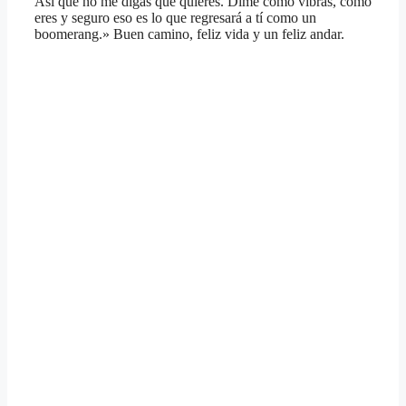
Así que no me digas qué quieres. Dime cómo vibras, cómo
eres y seguro eso es lo que regresará a tí como un
boomerang.» Buen camino, feliz vida y un feliz andar.