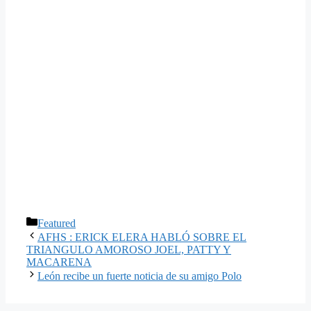
Categorías
Featured
AFHS : ERICK ELERA HABLÓ SOBRE EL
TRIANGULO AMOROSO JOEL, PATTY Y
MACARENA
León recibe un fuerte noticia de su amigo Polo