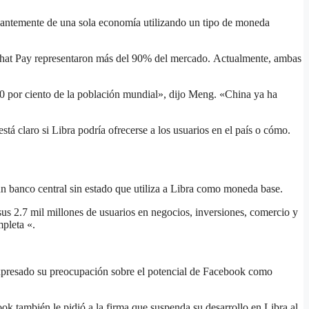
nantemente de una sola economía utilizando un tipo de moneda
eChat Pay representaron más del 90% del mercado. Actualmente, ambas
0 por ciento de la población mundial», dijo Meng. «China ya ha
tá claro si Libra podría ofrecerse a los usuarios en el país o cómo.
un banco central sin estado que utiliza a Libra como moneda base.
sus 2.7 mil millones de usuarios en negocios, inversiones, comercio y
mpleta «.
xpresado su preocupación sobre el potencial de Facebook como
ok también le pidió a la firma que suspenda su desarrollo en Libra al