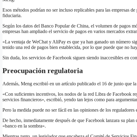
Esos métodos podrían no ser incluso replicables para las empresas d
fiduciaria.
Según los datos del Banco Popular de China, el volumen de pagos mó
empresas han ampliado el servicio de pagos en varios mercados extran
«La ventaja de WeChat y AliPay es que ya han ganado un número signi
tenido una red de pagos bien establecida, por lo que puede que no hay
Sin duda, los servicios de Facebook siguen siendo inaccesibles en cond
Preocupación regulatoria
Además, Meng escribió en un artículo publicado el 16 de junio que la
«Con suficientes incentivos, los nodos de la red Libra de Facebook rep
servicios financieros», escribió, yendo tan lejos como para argumenta
Pero la medida puede no ser fácil en las opiniones de los reguladores e
De hecho, inmediatamente después de que Facebook lanzara su plan d
«banco en la sombra».
Mientras tanto, un legislador que encabeza el Comité de Servicios Fin