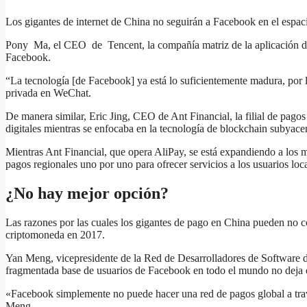
Los gigantes de internet de China no seguirán a Facebook en el espac
Pony Ma, el CEO de Tencent, la compañía matriz de la aplicación de me
Facebook.
“La tecnología [de Facebook] ya está lo suficientemente madura, por l
privada en WeChat.
De manera similar, Eric Jing, CEO de Ant Financial, la filial de pag
digitales mientras se enfocaba en la tecnología de blockchain subyace
Mientras Ant Financial, que opera AliPay, se está expandiendo a los 
pagos regionales uno por uno para ofrecer servicios a los usuarios loca
¿No hay mejor opción?
Las razones por las cuales los gigantes de pago en China pueden no con
criptomoneda en 2017.
Yan Meng, vicepresidente de la Red de Desarrolladores de Software de
fragmentada base de usuarios de Facebook en todo el mundo no deja ot
«Facebook simplemente no puede hacer una red de pagos global a través
Meng.