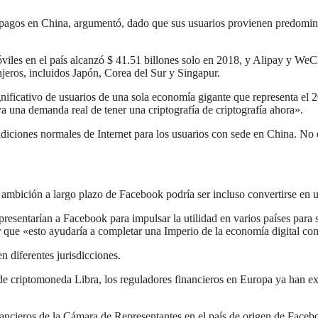
e pagos en China, argumentó, dado que sus usuarios provienen predomi
viles en el país alcanzó $ 41.51 billones solo en 2018, y Alipay y W
jeros, incluidos Japón, Corea del Sur y Singapur.
ficativo de usuarios de una sola economía gigante que representa el 2
a una demanda real de tener una criptografía de criptografía ahora».
iciones normales de Internet para los usuarios con sede en China. No es
 ambición a largo plazo de Facebook podría ser incluso convertirse en 
resentarían a Facebook para impulsar la utilidad en varios países para 
r que «esto ayudaría a completar una Imperio de la economía digital co
n diferentes jurisdicciones.
e criptomoneda Libra, los reguladores financieros en Europa ya han e
ancieros de la Cámara de Representantes en el país de origen de Facebo