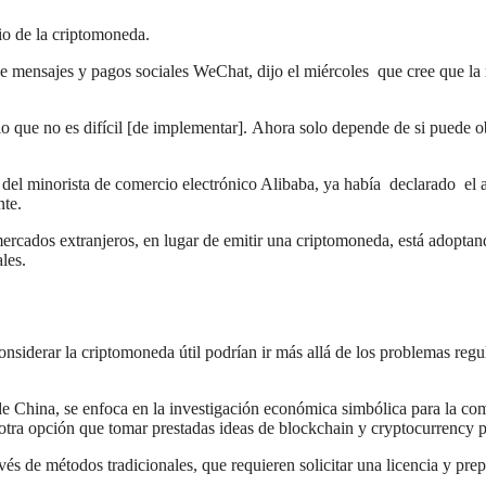
io de la criptomoneda.
nsajes y pagos sociales WeChat, dijo el miércoles que cree que la regu
o que no es difícil [de implementar]. Ahora solo depende de si puede ob
os del minorista de comercio electrónico Alibaba, ya había declarado e
nte.
mercados extranjeros, en lugar de emitir una criptomoneda, está adopta
les.
siderar la criptomoneda útil podrían ir más allá de los problemas regula
 China, se enfoca en la investigación económica simbólica para la com
ra opción que tomar prestadas ideas de blockchain y cryptocurrency par
 de métodos tradicionales, que requieren solicitar una licencia y prepar