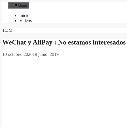
Saltar
Menú
al
contenido
Inicio
Videos
TDM
WeChat y AliPay : No estamos interesados 
10 octubre, 2020
19 junio, 2019