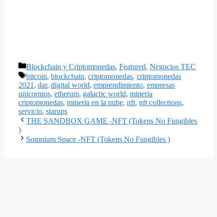
Categorías
Blockchain y Criptomonedas
,
Featured
,
Negocios TEC
Etiquetas
bitcoin
,
blockchain
,
criptomonedas
,
criptomonedas
2021
,
dar
,
digital world
,
emprendimiento
,
empresas
unicornios
,
etherum
,
galactic world
,
mineria
criptomonedas
,
mineria en la nube
,
nft
,
nft collections
,
servicio
,
starups
THE SANDBOX GAME -NFT (Tokens No Fungibles
)
Somnium Space -NFT (Tokens No Fungibles )