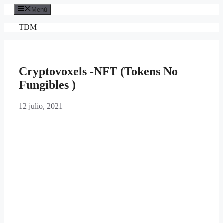
Saltar
Menú
al
contenido
TDM
Cryptovoxels -NFT (Tokens No
Fungibles )
12 julio, 2021