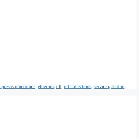
presas unicornios
,
etherum
,
nft
,
nft collections
,
servicio
,
startup