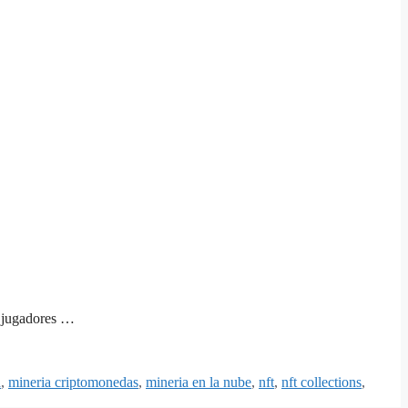
s jugadores …
d
,
mineria criptomonedas
,
mineria en la nube
,
nft
,
nft collections
,