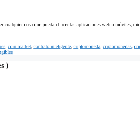
r cualquier cosa que puedan hacer las aplicaciones web o móviles, mi
ues
,
coin market
,
contrato inteligente
,
criptomoneda
,
criptomonedas
,
cr
ngibles
s )