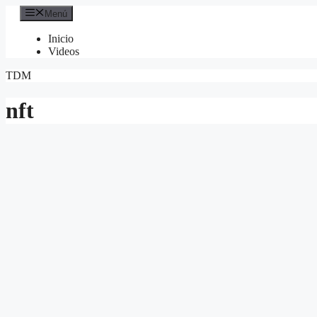
Saltar
Menú
al
contenido
Inicio
Videos
TDM
nft