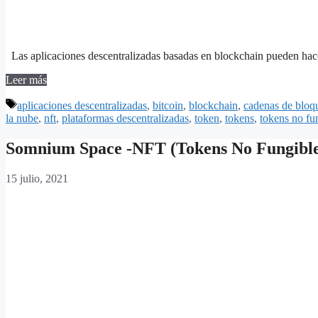
Las aplicaciones descentralizadas basadas en blockchain pueden hace
Leer más
Etiquetas
aplicaciones descentralizadas
,
bitcoin
,
blockchain
,
cadenas de bloq
la nube
,
nft
,
plataformas descentralizadas
,
token
,
tokens
,
tokens no fu
Somnium Space -NFT (Tokens No Fungible
15 julio, 2021