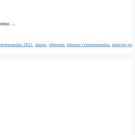
entras …
iptomonedas 2021
,
dapps
,
etherum
,
mineria criptomonedas
,
mineria en