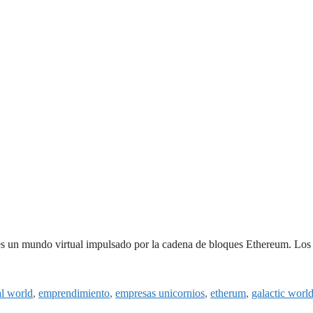
es un mundo virtual impulsado por la cadena de bloques Ethereum. Lo
al world
,
emprendimiento
,
empresas unicornios
,
etherum
,
galactic worl