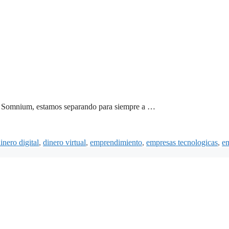
a de Somnium, estamos separando para siempre a …
inero digital
,
dinero virtual
,
emprendimiento
,
empresas tecnologicas
,
em