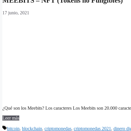
MEEBITS – NFT (Tokens no Fungibles)
17 junio, 2021
¿Qué son los Meebits? Los caracteres Los Meebits son 20.000 caract
Leer más
Etiquetas
bitcoin
,
blockchain
,
criptomonedas
,
criptomonedas 2021
,
dinero dig