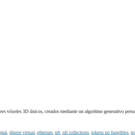
eres vóxeles 3D únicos, creados mediante un algoritmo generativo per
ital
,
dinero virtual
,
etherum
,
nft
,
nft collections
,
tokens no fungibles
,
tr