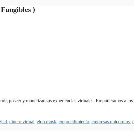
ungibles )
uir, poseer y monetizar sus experiencias virtuales. Empoderamos a los 
ital
,
dinero virtual
,
elon musk
,
emprendimiento
,
empresas unicornios
,
n