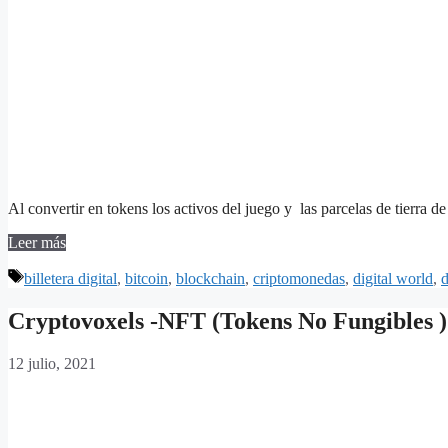
Al convertir en tokens los activos del juego y las parcelas de tierr
Leer más
Etiquetas
billetera digital
,
bitcoin
,
blockchain
,
criptomonedas
,
digital world
,
d
Cryptovoxels -NFT (Tokens No Fungibles )
12 julio, 2021