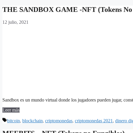
THE SANDBOX GAME -NFT (Tokens No F
12 julio, 2021
Sandbox es un mundo virtual donde los jugadores pueden jugar, constr
Leer más
Etiquetas
bitcoin
,
blockchain
,
criptomonedas
,
criptomonedas 2021
,
dinero dig