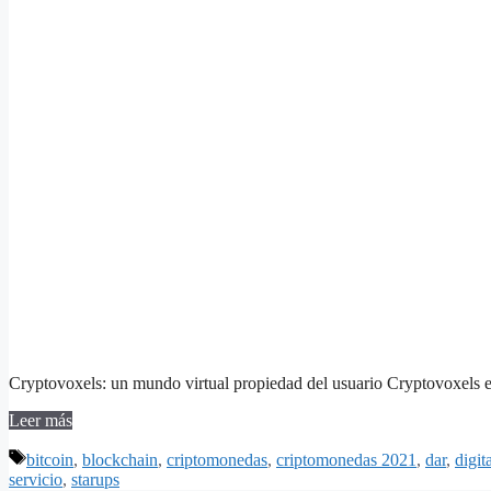
Cryptovoxels: un mundo virtual propiedad del usuario Cryptovoxels 
Leer más
Etiquetas
bitcoin
,
blockchain
,
criptomonedas
,
criptomonedas 2021
,
dar
,
digit
servicio
,
starups