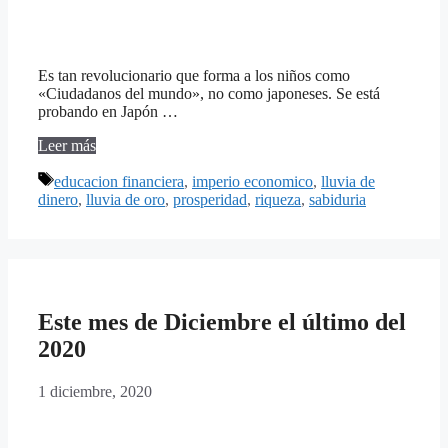
Es tan revolucionario que forma a los niños como
«Ciudadanos del mundo», no como japoneses. Se está
probando en Japón …
Leer más
Etiquetas
educacion financiera
,
imperio economico
,
lluvia de
dinero
,
lluvia de oro
,
prosperidad
,
riqueza
,
sabiduria
Este mes de Diciembre el último del
2020
1 diciembre, 2020