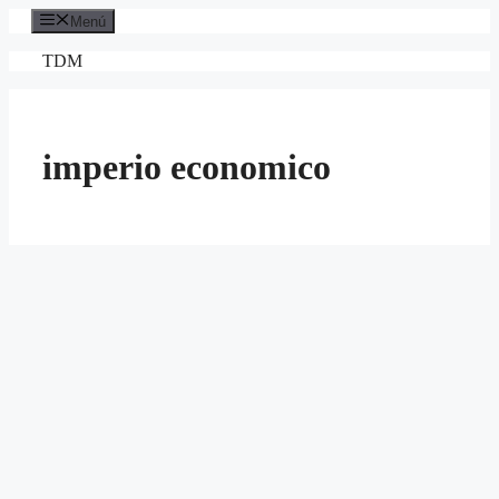
Saltar
Menú
al
contenido
TDM
imperio economico