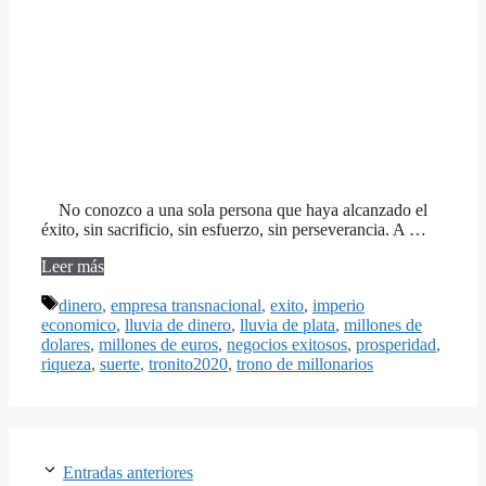
No conozco a una sola persona que haya alcanzado el
éxito, sin sacrificio, sin esfuerzo, sin perseverancia. A …
Leer más
Etiquetas
dinero
,
empresa transnacional
,
exito
,
imperio
economico
,
lluvia de dinero
,
lluvia de plata
,
millones de
dolares
,
millones de euros
,
negocios exitosos
,
prosperidad
,
riqueza
,
suerte
,
tronito2020
,
trono de millonarios
Entradas anteriores