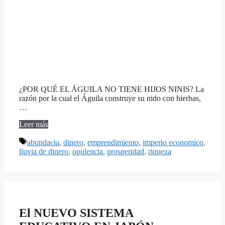
¿POR QUÉ EL ÁGUILA NO TIENE HIJOS NINIS? La
razón por la cual el Águila construye su nido con hierbas,
…
Leer más
Etiquetas
abundacia
,
dinero
,
emprendimiento
,
imperio economico
,
lluvia de dinero
,
opulencia
,
prosperidad
,
riqueza
El NUEVO SISTEMA