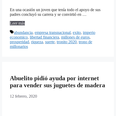
En una ocasión un joven que tenía todo el apoyo de sus
padres concluyó su carrera y se convirtió en …
Leer más
Etiquetas
abundancia
,
empresa transnacional
,
exito
,
imperio
economico
,
libertad financiera
,
millones de euros
,
prosperidad
,
riqueza
,
suerte
,
tronito 2020
,
trono de
millonarios
Abuelito pidió ayuda por internet
para vender sus juguetes de madera
12 febrero, 2020