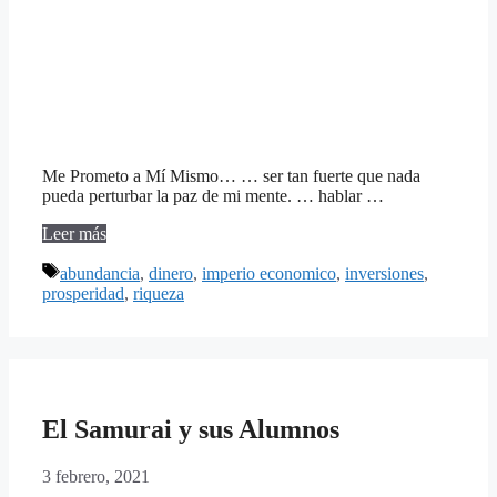
Me Prometo a Mí Mismo… … ser tan fuerte que nada
pueda perturbar la paz de mi mente. … hablar …
Leer más
Etiquetas
abundancia
,
dinero
,
imperio economico
,
inversiones
,
prosperidad
,
riqueza
El Samurai y sus Alumnos
3 febrero, 2021