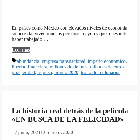
En países como México con elevados niveles de economía
sumergida, viven muchas personas mayores que a pesar de
haber trabajado …
Leer más
Etiquetas
abundancia
,
empresa transnacional
,
imperio economico
,
libertad financiera
,
millones de dolares
,
millones de euros
,
prosperidad
,
riqueza
,
tronito 2020
,
trono de millonarios
La historia real detrás de la película
«EN BUSCA DE LA FELICIDAD»
17 junio, 2021
12 febrero, 2020