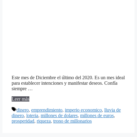
Este mes de Diciembre el último del 2020. Es un mes ideal
para establecer intenciones y manifestar deseos. Confía
siempre …
Leer más
Etiquetas
dinero
,
emprendimiento
,
imperio economico
,
lluvia de
dinero
,
loteria
,
millones de dolares
,
millones de euros
,
prosperidad
,
riqueza
,
trono de millonarios