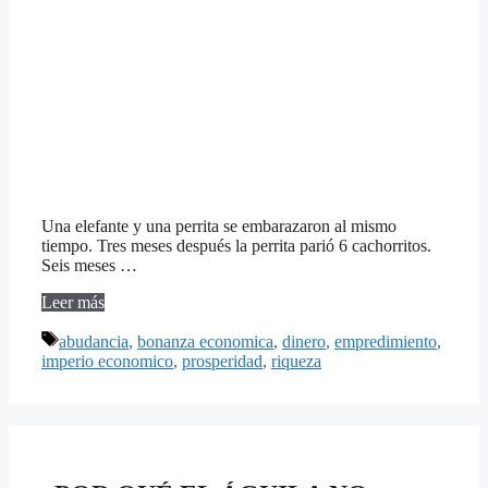
Una elefante y una perrita se embarazaron al mismo
tiempo. Tres meses después la perrita parió 6 cachorritos.
Seis meses …
Leer más
Etiquetas
abudancia
,
bonanza economica
,
dinero
,
empredimiento
,
imperio economico
,
prosperidad
,
riqueza