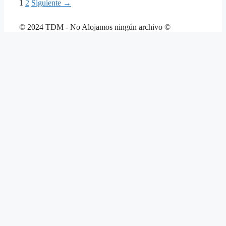
Página
Página
1
2
Siguiente
→
© 2024 TDM - No Alojamos ningún archivo ©