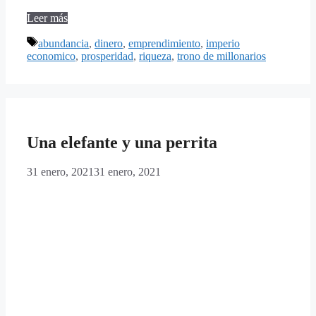
Leer más
Etiquetas
abundancia
,
dinero
,
emprendimiento
,
imperio
economico
,
prosperidad
,
riqueza
,
trono de millonarios
Una elefante y una perrita
31 enero, 2021
31 enero, 2021