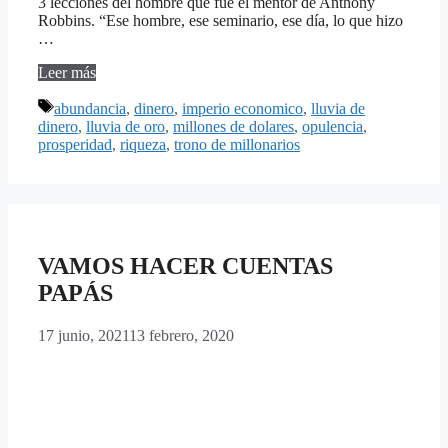
3 lecciones del hombre que fue el mentor de Anthony
Robbins. “Ese hombre, ese seminario, ese día, lo que hizo
…
Leer más
Etiquetas
abundancia
,
dinero
,
imperio economico
,
lluvia de
dinero
,
lluvia de oro
,
millones de dolares
,
opulencia
,
prosperidad
,
riqueza
,
trono de millonarios
VAMOS HACER CUENTAS
PAPÁS
17 junio, 2021
13 febrero, 2020