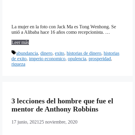
La mujer en la foto con Jack Ma es Tong Wenhong. Se
unió a Alibaba hace 16 años como recepcionista. …
Leer más
Etiquetas
abundancia
,
dinero
,
exito
,
historias de dinero
,
historias
de exito
,
imperio economico
,
opulencia
,
prosperidad
,
riqueza
3 lecciones del hombre que fue el
mentor de Anthony Robbins
17 junio, 2021
25 noviembre, 2020